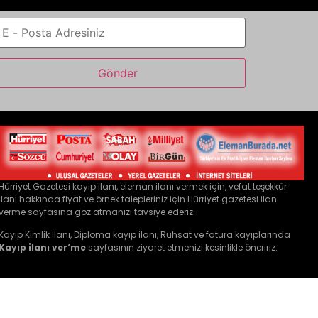
Hürriyet Gazetesi kayıp ilanı, eleman ilanı vermek için, vefat teşekkür
ilanı hakkında fiyat ve örnek talepleriniz için
Hürriyet gazetesi ilan
verme
sayfasına göz atmanızı tavsiye ederiz.
Kayıp Kimlik İlanı, Diploma kayıp ilanı, Ruhsat ve fatura kayıplarında
Kayıp ilanı ver
‘me
sayfasının ziyaret etmenizi kesinlikle öneririz.