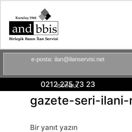
e-posta:
ilan@ilanservisi.net
0212 275 73 23
İSTANBUL
gazete-seri-ilani-n
Bir yanıt yazın