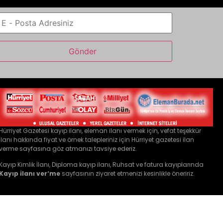
Hürriyet Gazetesi kayıp ilanı, eleman ilanı vermek için, vefat teşekkür
ilanı hakkında fiyat ve örnek talepleriniz için
Hürriyet gazetesi ilan
verme
sayfasına göz atmanızı tavsiye ederiz.
Kayıp Kimlik İlanı, Diploma kayıp ilanı, Ruhsat ve fatura kayıplarında
Kayıp ilanı ver
‘me
sayfasının ziyaret etmenizi kesinlikle öneririz.