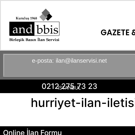
GAZETE &
e-posta:
ilan@ilanservisi.net
0212 275 73 23
İSTANBUL
hurriyet-ilan-iletis
Online İlan Formu