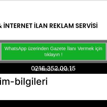
 İNTERNET İLAN REKLAM SERVİSİ
WhatsApp üzerinden Gazete İlanı Vermek için
tıklayın !
0216 352 00 15
İSTANBUL ANADOLU
im-bilgileri